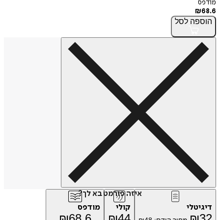
מודפס
₪
68.6
הוספה
לסל
איזה פורמט בא לך?
דיגיטלי
קולי
מודפס
₪
68.6
₪
44
₪
32