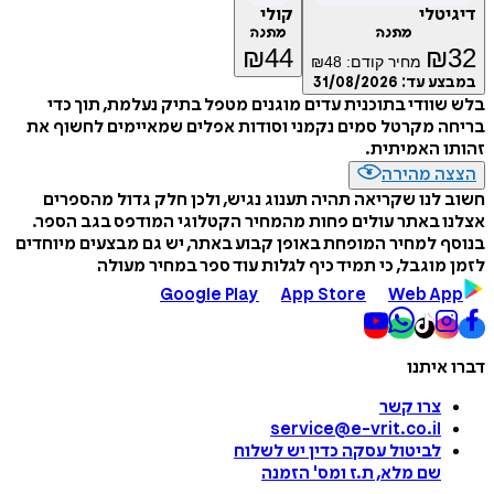
דיגיטלי
קולי
מתנה
מתנה
₪
44
₪
32
מחיר קודם:
48
₪
במבצע עד:
31/08/2026
בלש שוודי בתוכנית עדים מוגנים מטפל בתיק נעלמת, תוך כדי
בריחה מקרטל סמים נקמני וסודות אפלים שמאיימים לחשוף את
זהותו האמיתית.
הצצה מהירה
חשוב לנו שקריאה תהיה תענוג נגיש, ולכן חלק גדול מהספרים
אצלנו באתר עולים פחות מהמחיר הקטלוגי המודפס בגב הספר.
בנוסף למחיר המופחת באופן קבוע באתר, יש גם מבצעים מיוחדים
לזמן מוגבל, כי תמיד כיף לגלות עוד ספר במחיר מעולה
Google Play
App Store
Web App
דברו איתנו
צרו קשר
service@e-vrit.co.il
לביטול עסקה
כדין יש לשלוח
שם מלא, ת.ז ומס
'
הזמנה