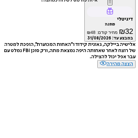
איזה פורמט לשלוח כמתנה?
דיגיטלי
מתנה
₪
32
מחיר קודם:
48
₪
במבצע עד:
31/08/2026
אלישיה ביילקה, גאונית קידוד ו"האחות המכוערת", הופכת למטרה
של רוצח לאחר שאחותה היפה נמצאת מתה, ורק סוכן FBI נמלט עם
עבר אפל יכול להצילה.
הצצה מהירה