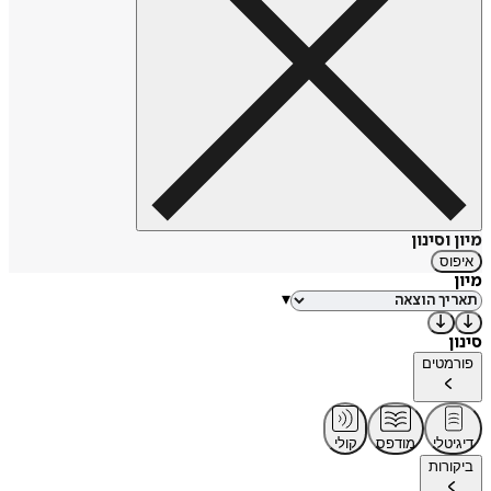
מיון וסינון
איפוס
מיון
▾
סינון
פורמטים
דיגיטלי
מודפס
קולי
ביקורות