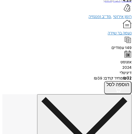
4.29
(
7
ביקורות
)
רומן אירוטי
מד"ב ופנטזיה
נעמה בר שירה
149
עמודים
אוגוסט
2024
דיגיטלי
32
₪
מחיר קודם:
39
₪
הוספה
לסל