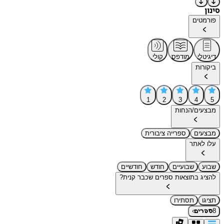
סינון
פורמטים
דיגיטלי
מודפס
קולי
ביקורות
1
2
3
4
5
מבצעים/הנחות
מבצעים
ספרייה ציבורית
עלו לאתר
שבוע
שבועיים
חודש
חודשיים
להציג בתוצאות ספרים שכבר קנית?
תציגו
תסתירו
›
8
ספרים