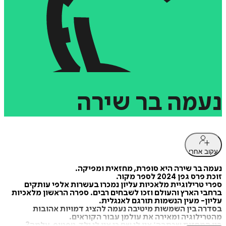
נעמה
בר
שירה
עקוב אחרי
נעמה בר שירה היא סופרת, מחזאית ומפיקה.
זוכת פרס גפן 2024 לספר מקור.
ספרי טרילוגיית מלאכיות עליון נמכרו בעשרות אלפי עותקים
ברחבי הארץ והעולם וזכו לשבחים רבים. ספרה הראשון מלאכיות
עליון- מעין הנשמות תורגם לאנגלית.
בסדרה בין השמשות מיטיבה נעמה להציג דמויות אהובות
מהטרילוגיה ומאירה את עולמן עבור הקוראים.
בין המחזות שכתבה: אין לי שם כי אין לי ילד, טפטוף, עלמה?