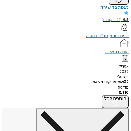
נעמה בר שירה
4.5
(
22
ביקורות
)
רומן רומנטי
מד"ב ופנטזיה
נעמה בר שירה
אפריל
2023
דיגיטלי
32
₪
מחיר קודם:
45
₪
מודפס
₪
110
הוספה
לסל