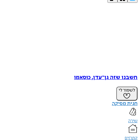
חשבנו שזה גן־עדן, כוסאמו
לשמור לי
חגית מסיקה
שירה
קתרזיס