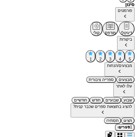
סינון
פורמטים
דיגיטלי
מודפס
קולי
ביקורות
1
2
3
4
5
מבצעים/הנחות
מבצעים
ספרייה ציבורית
עלו לאתר
שבוע
שבועיים
חודש
חודשיים
להציג בתוצאות ספרים שכבר קנית?
תציגו
תסתירו
›
1
ספרים