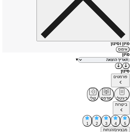
מיון וסינון
איפוס
מיון
▾
סינון
פורמטים
דיגיטלי
מודפס
קולי
ביקורות
1
2
3
4
5
מבצעים/הנחות