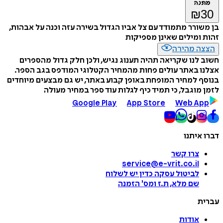
מתנה
₪
30
בן משורר מתמודד עם צל אביו הגדול בשירה עזה וכנה על אבהות,
זהות ומילים שאינן מספיקות
הצצה מהירה
חשוב לנו שקריאה תהיה תענוג נגיש, ולכן חלק גדול מהספרים
אצלנו באתר עולים פחות מהמחיר הקטלוגי המודפס בגב הספר.
בנוסף למחיר המופחת באופן קבוע באתר, יש גם מבצעים מיוחדים
לזמן מוגבל, כי תמיד כיף לגלות עוד ספר במחיר מעולה
Google Play
App Store
Web App
דברו איתנו
צרו קשר
service@e-vrit.co.il
לביטול עסקה
כדין יש לשלוח
שם מלא, ת.ז ומס
'
הזמנה
עברית
אודות