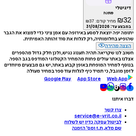
דיגיטלי
מתנה
₪
32
מחיר קודם:
37
₪
במבצע עד:
31/08/2026
יתומה יפה יוצאת למסע באירופה עם אמן ציני כדי למצוא את הגבר
שהופיע בחלומותיה, רק לגלות את סוד זהותה האמיתית.
הצצה מהירה
חשוב לנו שקריאה תהיה תענוג נגיש, ולכן חלק גדול מהספרים
אצלנו באתר עולים פחות מהמחיר הקטלוגי המודפס בגב הספר.
בנוסף למחיר המופחת באופן קבוע באתר, יש גם מבצעים מיוחדים
לזמן מוגבל, כי תמיד כיף לגלות עוד ספר במחיר מעולה
Google Play
App Store
Web App
דברו איתנו
צרו קשר
service@e-vrit.co.il
לביטול עסקה
כדין יש לשלוח
שם מלא, ת.ז ומס
'
הזמנה