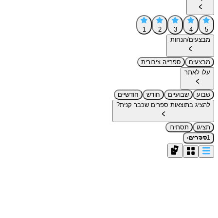
1
2
3
4
5
מבצעים/הנחות
מבצעים
ספרייה ציבורית
עלו לאתר
שבוע
שבועיים
חודש
חודשיים
להציג בתוצאות ספרים שכבר קנית?
תציגו
תסתירו
›
1
ספרים