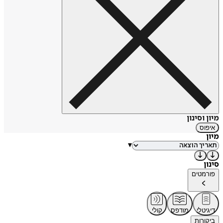
מיון וסינון
איפוס
מיון
▾
סינון
פורמטים
דיגיטלי
מודפס
קולי
ביקורות