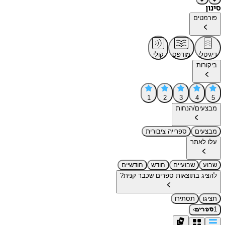
סינון
פורמטים
דיגיטלי
מודפס
קולי
ביקורות
1
2
3
4
5
מבצעים/הנחות
מבצעים
ספרייה ציבורית
עלו לאתר
שבוע
שבועיים
חודש
חודשיים
להציג בתוצאות ספרים שכבר קנית?
תציגו
תסתירו
›
1
ספרים