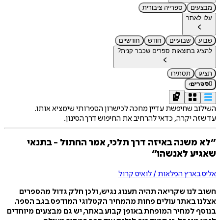
מבצעים
ספרייה ציבורית
עלו לאתר
שבוע
שבועיים
חודש
חודשיים
להציג בתוצאות ספרים שכבר קנית?
תציגו
תסתירו
›
0
ספרים
השילוב שחיפשת עדיין מחכה לכישרון הספרותי שימציא אותו.
עד שזה יקרה, כדאי להרחיב את החיפוש דרך הסינון.
״לא משנה באיזה דרך תלכי, אמר החתול - בתנאי
שאגיע לאנשהו״
אליס בארץ הפלאות / לואיס קרול
חשוב לנו שקריאה תהיה תענוג נגיש, ולכן חלק גדול מהספרים
אצלנו באתר עולים פחות מהמחיר הקטלוגי המודפס בגב הספר.
בנוסף למחיר המופחת באופן קבוע באתר, יש גם מבצעים מיוחדים