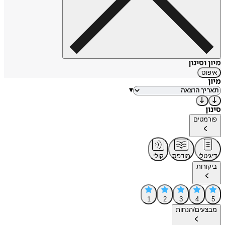
מיון וסינון
איפוס
מיון
▾
סינון
פורמטים
דיגיטלי
מודפס
קולי
ביקורות
1
2
3
4
5
מבצעים/הנחות