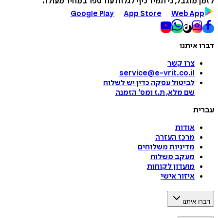
לזמן מוגבל, כי תמיד כיף לגלות עוד ספר במחיר מעולה
Google Play
App Store
Web App
דברו איתנו
צרו קשר
service@e-vrit.co.il
לביטול עסקה
כדין יש לשלוח
שם מלא, ת.ז ומס
'
הזמנה
עברית
אודות
מרכז העזרה
מדיניות משלוחים
מעקב משלוח
מועדון לקוחות
איזור אישי
דברו איתנו