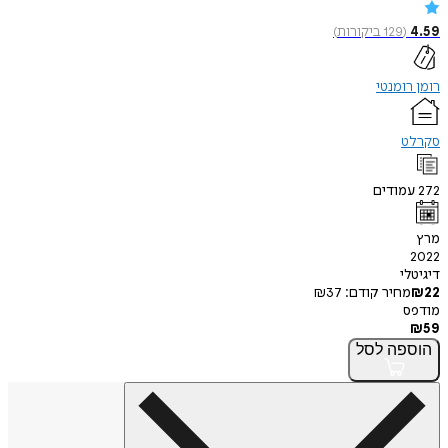
4.59
(
129
ביקורות
)
רומן רומנטי
סקרלט
272
עמודים
מרץ
2022
דיגיטלי
22
₪
מחיר קודם:
37
₪
מודפס
₪
59
הוספה
לסל