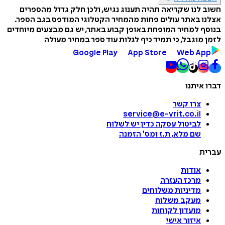
חשוב לנו שקריאה תהיה תענוג נגיש, ולכן חלק גדול מהספרים
אצלנו באתר עולים פחות מהמחיר הקטלוגי המודפס בגב הספר.
בנוסף למחיר המופחת באופן קבוע באתר, יש גם מבצעים מיוחדים
לזמן מוגבל, כי תמיד כיף לגלות עוד ספר במחיר מעולה
Google Play
App Store
Web App
דברו איתנו
צרו קשר
service@e-vrit.co.il
לביטול עסקה
כדין יש לשלוח
שם מלא, ת.ז ומס
'
הזמנה
עברית
אודות
מרכז העזרה
מדיניות משלוחים
מעקב משלוח
מועדון לקוחות
איזור אישי