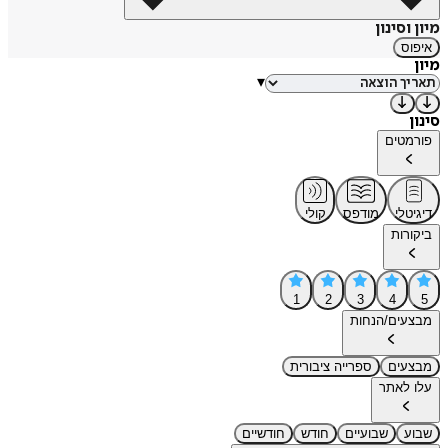
מיון וסינון
איפוס
מיון
▾
סינון
פורמטים
דיגיטלי
מודפס
קולי
ביקורות
1
2
3
4
5
מבצעים/הנחות
מבצעים
ספרייה ציבורית
עלו לאתר
שבוע
שבועיים
חודש
חודשיים