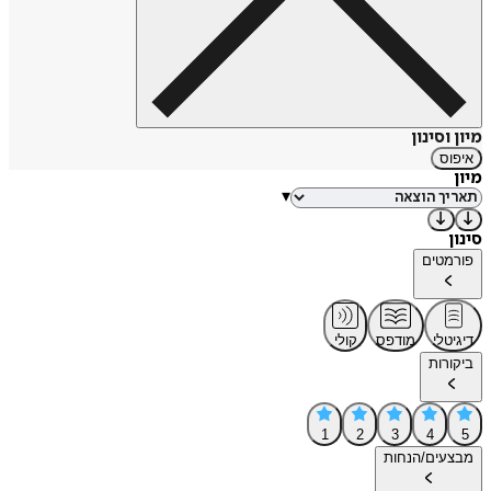
מיון וסינון
איפוס
מיון
▾
סינון
פורמטים
דיגיטלי
מודפס
קולי
ביקורות
1
2
3
4
5
מבצעים/הנחות