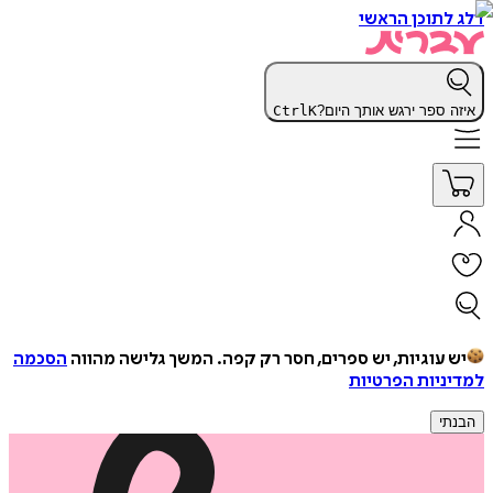
דלג לתוכן הראשי
איזה ספר ירגש אותך היום?
K
Ctrl
יש עוגיות, יש ספרים, חסר רק קפה.
המשך גלישה מהווה
הסכמה
למדיניות הפרטיות
הבנתי