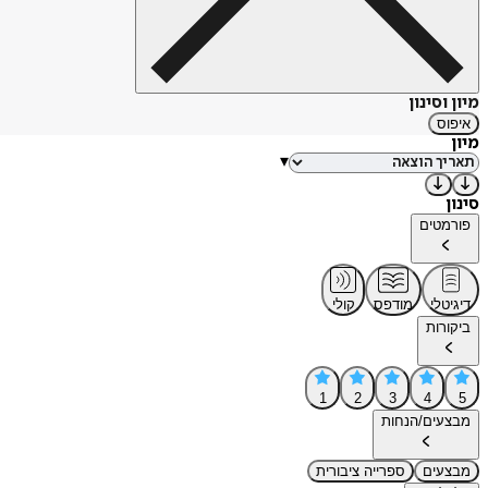
מיון וסינון
איפוס
מיון
▾
סינון
פורמטים
דיגיטלי
מודפס
קולי
ביקורות
1
2
3
4
5
מבצעים/הנחות
מבצעים
ספרייה ציבורית