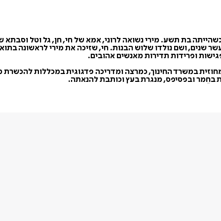
הייתה בת תשע. מירי נשואה לרוני, אמא של חי, חן, גל וטל וסבתא ש
ר שנים, ושם נולדו שלוש הבנות. חי, שזיכה את מירי לראשונה בתואר
פגישות ופרידות תדירות מאנשים אהובים.
מדריכה מחוזית במשרד החינוך, כמרצה ומדריכה פדגוגית במכללות להכש
לת בחֵמר ובפסיפס, מנגרת בעץ וכותבת להנאתה.