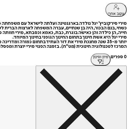
עקוב אחרי
מירי סירקוביץ' יגל נולדה בארגנטינה ועלתה לישראל עם משפחתה כש
כשחי, בנם הבכור, היה בן שנתיים, עברה המשפחה לארצות הברית לעש
חייה, הן כילדה והן כאישה בוגרת, כבת, כאמא וכסבתא, מירי חוותה 
מירי יגל היא אשת חינוך בתחום החינוך הגופני בחינוך המיוחד.
יותר מ-35 שנה מחנכת מירי את דור העתיד בתחום כמורה ו
המרכז לטכנולוגיה חינוכית (מט"ח). בזמנה הפנוי מירי יוצרת ומפס
0 ספרים
מיון וסינון