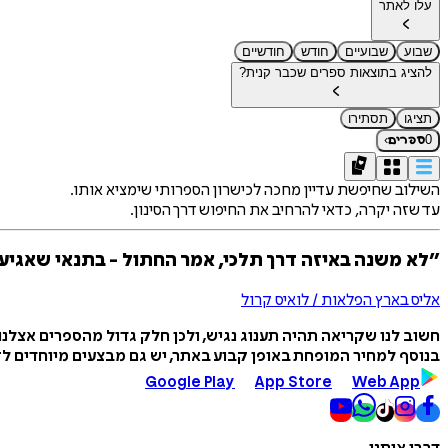
עלו לאתר
שבוע
שבועיים
חודש
חודשיים
להציג בתוצאות ספרים שכבר קנית?
תציגו
תסתירו
›
0
ספרים
השילוב שחיפשת עדיין מחכה לכישרון הספרותי שימציא אותו.
עד שזה יקרה, כדאי להרחיב את החיפוש דרך הסינון.
״לא משנה באיזה דרך תלכי, אמר החתול - בתנאי שאגיע
אליס בארץ הפלאות / לואיס קרול
חשוב לנו שקריאה תהיה תענוג נגיש, ולכן חלק גדול מהספרים אצלנ
בנוסף למחיר המופחת באופן קבוע באתר, יש גם מבצעים מיוחדים לזמ
Google Play
App Store
Web App