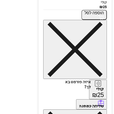
קולי
₪
25
הוספה
לסל
איזה פורמט בא
לך?
קולי
₪
25
שליחה
כמתנה