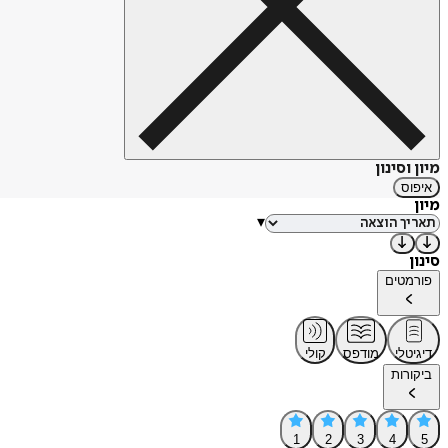
מיון וסינון
איפוס
מיון
▾
סינון
פורמטים
דיגיטלי
מודפס
קולי
ביקורות
1
2
3
4
5