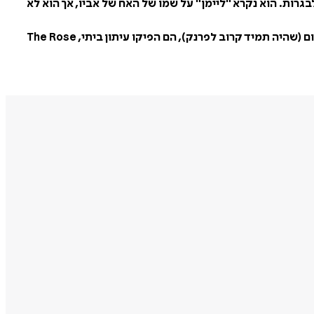
לבגרות. הוא נקרא "ליימן" על שמו של האח של אביו, אך הוא לא
פרנק התחיל לכתוב בגיל צעיר, אולי בגלל עניין שפיתח בתהליך הדפוס. אביו קנה לו מכבש דפוס זול, וביחד עם אחיו הצעיר, הארי קליי באום (שהיה תמיד קרוב לפרנק), הם הפיקו עיתון ביתי, The Rose