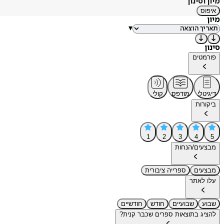
מיון וסינון
איפוס
מיון
▾
סינון
פורמטים
דיגיטלי
מודפס
קולי
ביקורות
1
2
3
4
5
מבצעים/הנחות
מבצעים
ספרייה ציבורית
עלו לאתר
שבוע
שבועיים
חודש
חודשיים
להציג בתוצאות ספרים שכבר קנית?