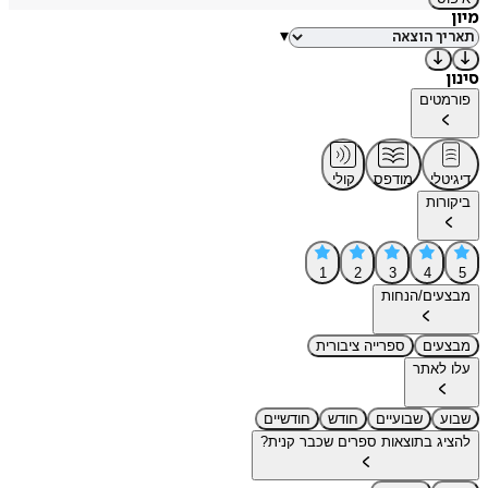
מיון
▾
סינון
פורמטים
דיגיטלי
מודפס
קולי
ביקורות
1
2
3
4
5
מבצעים/הנחות
מבצעים
ספרייה ציבורית
עלו לאתר
שבוע
שבועיים
חודש
חודשיים
להציג בתוצאות ספרים שכבר קנית?