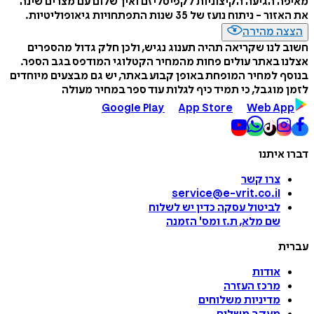
מאיפה הגיעה הקיצוניות לקפיטליזם ואיך שלום עם מצרים שינה
את האזור - ניתוח נועז של 35 שנות התפתחויות גיאופוליטיות.
הצצה מהירה
חשוב לנו שקריאה תהיה תענוג נגיש, ולכן חלק גדול מהספרים
אצלנו באתר עולים פחות מהמחיר הקטלוגי המודפס בגב הספר.
בנוסף למחיר המופחת באופן קבוע באתר, יש גם מבצעים מיוחדים
לזמן מוגבל, כי תמיד כיף לגלות עוד ספר במחיר מעולה
Google Play
App Store
Web App
דברו איתנו
צרו קשר
service@e-vrit.co.il
לביטול עסקה
כדין יש לשלוח
שם מלא, ת.ז ומס
'
הזמנה
עברית
אודות
מרכז העזרה
מדיניות משלוחים