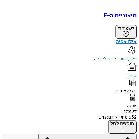
תיאוריית ה-F
לשמור לי
אילן אסיה
עיון
היסטוריה ופוליטיקה
אדום
170
עמודים
2005
דיגיטלי
32
₪
מחיר קודם:
42
₪
הוספה
לסל