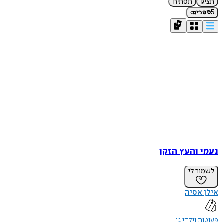
תציגו
תסתירו
›
5
ספרים
נעמי והעץ הזקן
לשמור לי
אילן אסיה
פעוטות וילדי גן