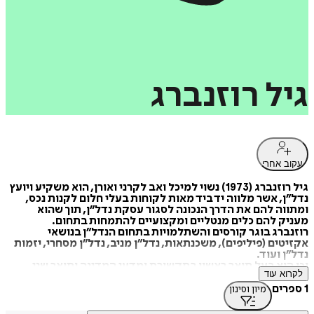
גיל
רוזנברג
עקוב אחרי
גיל רוזנברג (1973) נשוי למיכל ואב לקרני ואורן, הוא משקיע ויועץ
נדל”ן, אשר מלווה יד ביד מאות לקוחות בעלי חלום לקנות נכס,
ומתווה להם את הדרך הנכונה לסגור עסקת נדל”ן, תוך שהוא
מעניק להם כלים מנטליים ומקצועיים להתמחות בתחום.
רוזנברג בוגר קורסים והשתלמויות בתחום הנדל”ן בנושאי
אקזיטים (פיליפים), משכנתאות, נדל”ן מניב, נדל”ן מסחרי, יזמות
נדל”ן ועוד.
וכן הוא בעל תואר ראשון בתקשורת ומדעי המדינה ותואר שני
לקרוא עוד
במנהל עסקים עם התמחות
1 ספרים
מיון וסינון