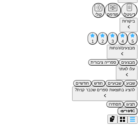
דיגיטלי
מודפס
קולי
ביקורות
1
2
3
4
5
מבצעים/הנחות
מבצעים
ספרייה ציבורית
עלו לאתר
שבוע
שבועיים
חודש
חודשיים
להציג בתוצאות ספרים שכבר קנית?
תציגו
תסתירו
›
1
ספרים