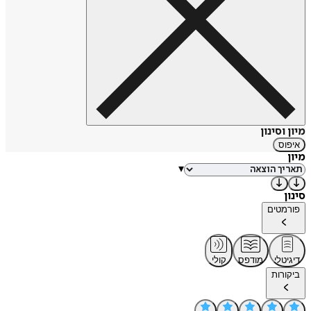
מיון וסינון
איפוס
מיון
▾
סינון
פורמטים
דיגיטלי
מודפס
קולי
ביקורות