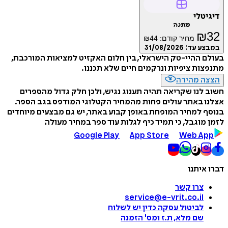
דיגיטלי
מתנה
₪
32
מחיר קודם:
44
₪
במבצע עד:
31/08/2026
בעולם ההיי-טק הישראלי, בין חלום האקזיט למציאות המורכבת,
מתנפצות ציפיות ונרקמים חיים שלא תכננו.
הצצה מהירה
חשוב לנו שקריאה תהיה תענוג נגיש, ולכן חלק גדול מהספרים
אצלנו באתר עולים פחות מהמחיר הקטלוגי המודפס בגב הספר.
בנוסף למחיר המופחת באופן קבוע באתר, יש גם מבצעים מיוחדים
לזמן מוגבל, כי תמיד כיף לגלות עוד ספר במחיר מעולה
Google Play
App Store
Web App
דברו איתנו
צרו קשר
service@e-vrit.co.il
לביטול עסקה
כדין יש לשלוח
שם מלא, ת.ז ומס
'
הזמנה