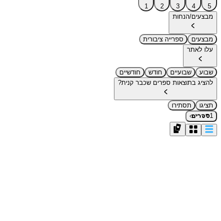
1
2
3
4
5
מבצעים/הנחות
מבצעים
ספרייה ציבורית
עלו לאתר
שבוע
שבועיים
חודש
חודשיים
להציג בתוצאות ספרים שכבר קנית?
תציגו
תסתירו
›
1
ספרים