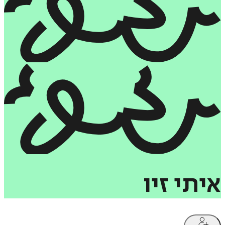
איתי
זיו