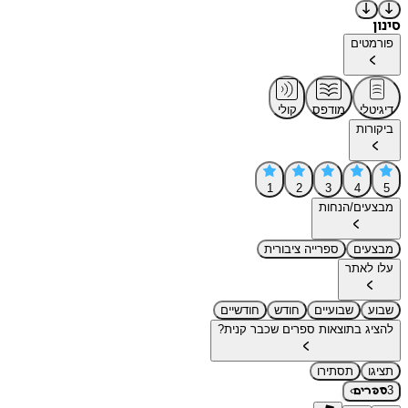
סינון
פורמטים
דיגיטלי
מודפס
קולי
ביקורות
1
2
3
4
5
מבצעים/הנחות
מבצעים
ספרייה ציבורית
עלו לאתר
שבוע
שבועיים
חודש
חודשיים
להציג בתוצאות ספרים שכבר קנית?
תציגו
תסתירו
›
3
ספרים