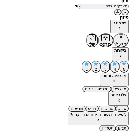
מיון
▾
סינון
פורמטים
דיגיטלי
מודפס
קולי
ביקורות
1
2
3
4
5
מבצעים/הנחות
מבצעים
ספרייה ציבורית
עלו לאתר
שבוע
שבועיים
חודש
חודשיים
להציג בתוצאות ספרים שכבר קנית?
תציגו
תסתירו