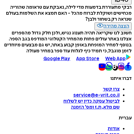
רבקי מתעוררת בדמעות מדי לילה, נאבקת עם טראומה שהוריה
מכחישים ושוקלת לברוח מהכל - האם תמצא את השלמות בעולם
שנראה רק בשחור ולבן?
הצצה מהירה
חשוב לנו שקריאה תהיה תענוג נגיש, ולכן חלק גדול מהספרים
אצלנו באתר עולים פחות מהמחיר הקטלוגי המודפס בגב הספר.
בנוסף למחיר המופחת באופן קבוע באתר, יש גם מבצעים מיוחדים
לזמן מוגבל, כי תמיד כיף לגלות עוד ספר במחיר מעולה
Google Play
App Store
Web App
דברו איתנו
צרו קשר
service@e-vrit.co.il
לביטול עסקה
כדין יש לשלוח
שם מלא, ת.ז ומס
'
הזמנה
עברית
אודות