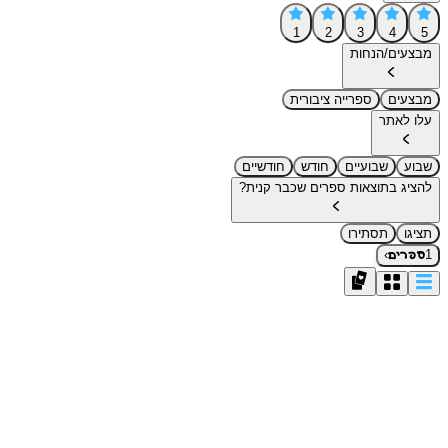
1
2
3
4
5
מבצעים/הנחות
מבצעים
ספרייה ציבורית
עלו לאתר
שבוע
שבועיים
חודש
חודשיים
להציג בתוצאות ספרים שכבר קנית?
תציגו
תסתירו
›
1
ספרים