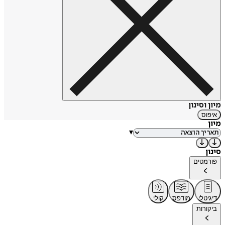
מיון וסינון
איפוס
מיון
▾
סינון
פורמטים
דיגיטלי
מודפס
קולי
ביקורות