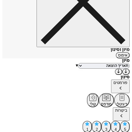
מיון וסינון
איפוס
מיון
▾
סינון
פורמטים
דיגיטלי
מודפס
קולי
ביקורות
1
2
3
4
5