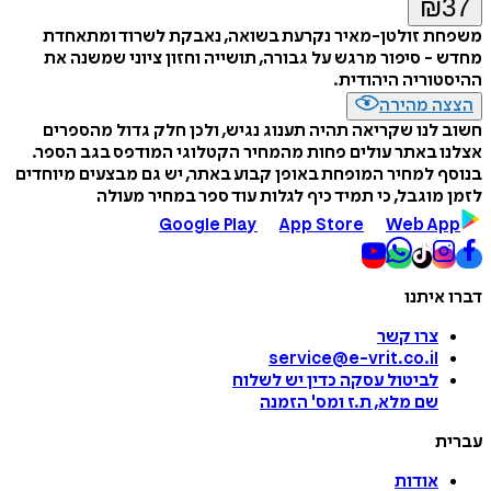
₪
37
משפחת זולטן-מאיר נקרעת בשואה, נאבקת לשרוד ומתאחדת
מחדש - סיפור מרגש על גבורה, תושייה וחזון ציוני שמשנה את
ההיסטוריה היהודית.
הצצה מהירה
חשוב לנו שקריאה תהיה תענוג נגיש, ולכן חלק גדול מהספרים
אצלנו באתר עולים פחות מהמחיר הקטלוגי המודפס בגב הספר.
בנוסף למחיר המופחת באופן קבוע באתר, יש גם מבצעים מיוחדים
לזמן מוגבל, כי תמיד כיף לגלות עוד ספר במחיר מעולה
Google Play
App Store
Web App
דברו איתנו
צרו קשר
service@e-vrit.co.il
לביטול עסקה
כדין יש לשלוח
שם מלא, ת.ז ומס
'
הזמנה
עברית
אודות