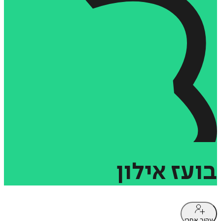
בועז
אילון
עקוב אחרי