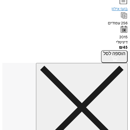
בועז אילון
256
עמודים
2015
דיגיטלי
₪
45
הוספה
לסל