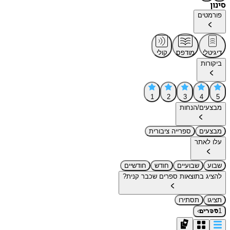
סינון
פורמטים
דיגיטלי
מודפס
קולי
ביקורות
1
2
3
4
5
מבצעים/הנחות
מבצעים
ספרייה ציבורית
עלו לאתר
שבוע
שבועיים
חודש
חודשיים
להציג בתוצאות ספרים שכבר קנית?
תציגו
תסתירו
›
1
ספרים