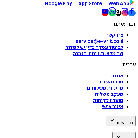
Google Play
App Store
Web App
דברו איתנו
צרו קשר
service@e-vrit.co.il
לביטול עסקה
כדין יש לשלוח
שם מלא, ת.ז ומס
'
הזמנה
עברית
אודות
מרכז העזרה
מדיניות משלוחים
מעקב משלוח
מועדון לקוחות
איזור אישי
דברו איתנו