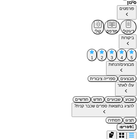
סינון
פורמטים
דיגיטלי
מודפס
קולי
ביקורות
1
2
3
4
5
מבצעים/הנחות
מבצעים
ספרייה ציבורית
עלו לאתר
שבוע
שבועיים
חודש
חודשיים
להציג בתוצאות ספרים שכבר קנית?
תציגו
תסתירו
›
1
ספרים