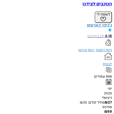
הכוכבים לצידנו
לשמור לי
ג'ניפר הארטמן
4.16
(
51
ביקורות
)
רומן רומנטי
רומן אירוטי
לבבות
496
עמודים
יוני
2025
דיגיטלי
27
₪
מחיר קודם:
35
₪
מודפס
₪
59