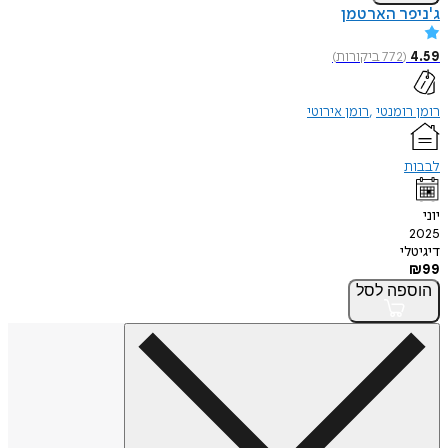
ג'ניפר הארטמן
4.59
(
772
ביקורות
)
רומן רומנטי
רומן אירוטי
לבבות
יוני
2025
דיגיטלי
₪
99
הוספה
לסל