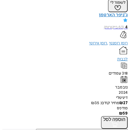
לשמור לי
ג'ניפר הארטמן
4
(
63
ביקורות
)
רומן רומנטי
רומן אירוטי
לבבות
318
עמודים
נובמבר
2024
דיגיטלי
27
₪
מחיר קודם:
35
₪
מודפס
₪
59
הוספה
לסל