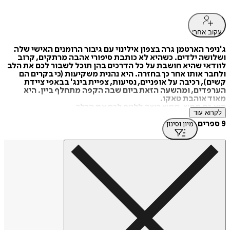
עקוב אחרי
ג'ניפר הארטמן גרה בצפון אילינוי עם גיבור הרומנים האישי שלה
ושלושה ילדים. כשהיא לא כותבת סיפורי אהבה מרתקים, קרוב
לוודאי שהיא חושבת על כל הדרכים בהן תוכל לשבור לכם את הלב
ולחבר אותו אחר כך בחזרה. היא נהנית משקיעות (כי בקרים הם
קשים), רכיבה על אופניים, נסיעות, צפיית בינג' בבאפי ציידת
הערפדים, ומהשעה הזאת ביום שבה הקפה מתחלף ביין. היא
מאוד אוהבת טאקו.
היא גם ממש, ממש רוצה ללטף לכם את הכלב.
לקרוא עוד
נשיקות וחיבוקים.
9 ספרים
מיון וסינון