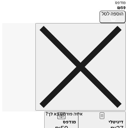
מודפס
₪
59
הוספה
לסל
איזה פורמט בא לך?
דיגיטלי
מודפס