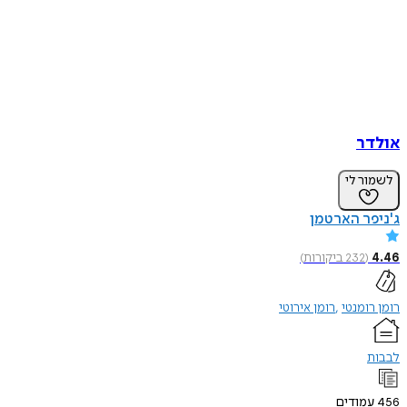
אולדר
לשמור לי
ג'ניפר הארטמן
4.46
(
232
ביקורות
)
רומן רומנטי
רומן אירוטי
לבבות
456
עמודים