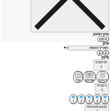
מיון וסינון
איפוס
מיון
▾
סינון
פורמטים
דיגיטלי
מודפס
קולי
ביקורות
1
2
3
4
5
מבצעים/הנחות