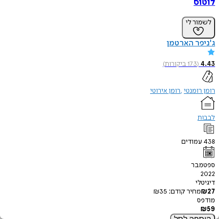
לוטוס
לשמור לי
ג'ניפר הארטמן
4.43
(
173
ביקורות
)
רומן רומנטי
רומן אירוטי
לבבות
438
עמודים
ספטמבר
2022
דיגיטלי
27
₪
מחיר קודם:
35
₪
מודפס
₪
59