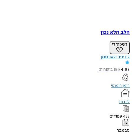
הלב הלא נכון
לשמור לי
ג'ניפר הארטמן
4.67
(
181
ביקורות
)
רומן רומנטי
לבבות
488
עמודים
נובמבר