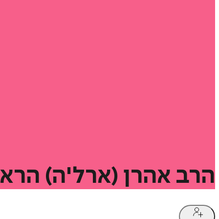
הרב
אהרן
(ארל'ה)
הראל