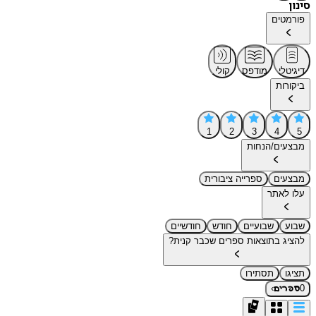
סינון
פורמטים
דיגיטלי
מודפס
קולי
ביקורות
1
2
3
4
5
מבצעים/הנחות
מבצעים
ספרייה ציבורית
עלו לאתר
שבוע
שבועיים
חודש
חודשיים
להציג בתוצאות ספרים שכבר קנית?
תציגו
תסתירו
›
0
ספרים