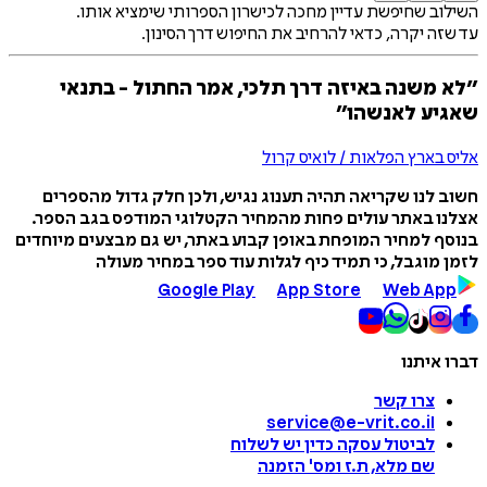
השילוב שחיפשת עדיין מחכה לכישרון הספרותי שימציא אותו.
עד שזה יקרה, כדאי להרחיב את החיפוש דרך הסינון.
״לא משנה באיזה דרך תלכי, אמר החתול - בתנאי
שאגיע לאנשהו״
אליס בארץ הפלאות / לואיס קרול
חשוב לנו שקריאה תהיה תענוג נגיש, ולכן חלק גדול מהספרים
אצלנו באתר עולים פחות מהמחיר הקטלוגי המודפס בגב הספר.
בנוסף למחיר המופחת באופן קבוע באתר, יש גם מבצעים מיוחדים
לזמן מוגבל, כי תמיד כיף לגלות עוד ספר במחיר מעולה
Google Play
App Store
Web App
דברו איתנו
צרו קשר
service@e-vrit.co.il
לביטול עסקה
כדין יש לשלוח
שם מלא, ת.ז ומס
'
הזמנה