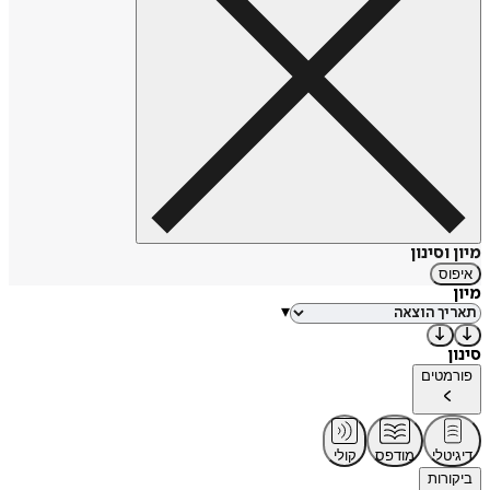
מיון וסינון
איפוס
מיון
▾
סינון
פורמטים
דיגיטלי
מודפס
קולי
ביקורות