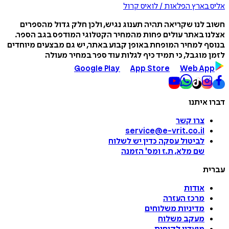
אליס בארץ הפלאות / לואיס קרול
חשוב לנו שקריאה תהיה תענוג נגיש, ולכן חלק גדול מהספרים
אצלנו באתר עולים פחות מהמחיר הקטלוגי המודפס בגב הספר.
בנוסף למחיר המופחת באופן קבוע באתר, יש גם מבצעים מיוחדים
לזמן מוגבל, כי תמיד כיף לגלות עוד ספר במחיר מעולה
Google Play
App Store
Web App
דברו איתנו
צרו קשר
service@e-vrit.co.il
לביטול עסקה
כדין יש לשלוח
שם מלא, ת.ז ומס
'
הזמנה
עברית
אודות
מרכז העזרה
מדיניות משלוחים
מעקב משלוח