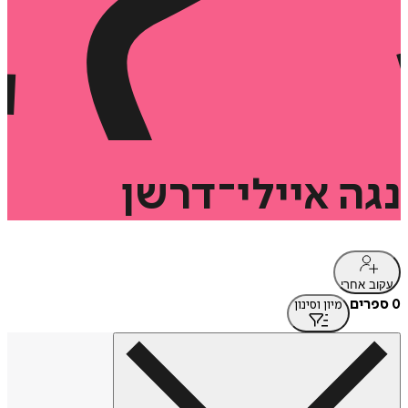
נגה
איילי־דרשן
עקוב אחרי
0 ספרים
מיון וסינון