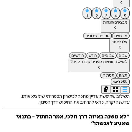
1
2
3
4
5
מבצעים/הנחות
מבצעים
ספרייה ציבורית
עלו לאתר
שבוע
שבועיים
חודש
חודשיים
להציג בתוצאות ספרים שכבר קנית?
תציגו
תסתירו
›
0
ספרים
השילוב שחיפשת עדיין מחכה לכישרון הספרותי שימציא אותו.
עד שזה יקרה, כדאי להרחיב את החיפוש דרך הסינון.
״לא משנה באיזה דרך תלכי, אמר החתול - בתנאי
שאגיע לאנשהו״