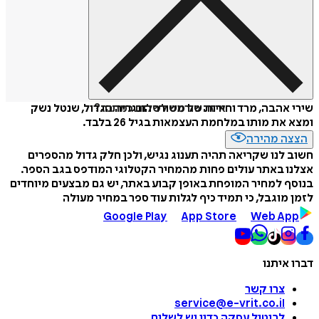
איזה פורמט לשלוח כמתנה?
שירי אהבה, מרד וחירות של משורר הונגריה הגדול, שנטל נשק
ומצא את מותו במלחמת העצמאות בגיל 26 בלבד.
הצצה מהירה
חשוב לנו שקריאה תהיה תענוג נגיש, ולכן חלק גדול מהספרים
אצלנו באתר עולים פחות מהמחיר הקטלוגי המודפס בגב הספר.
בנוסף למחיר המופחת באופן קבוע באתר, יש גם מבצעים מיוחדים
לזמן מוגבל, כי תמיד כיף לגלות עוד ספר במחיר מעולה
Google Play
App Store
Web App
דברו איתנו
צרו קשר
service@e-vrit.co.il
לביטול עסקה
כדין יש לשלוח