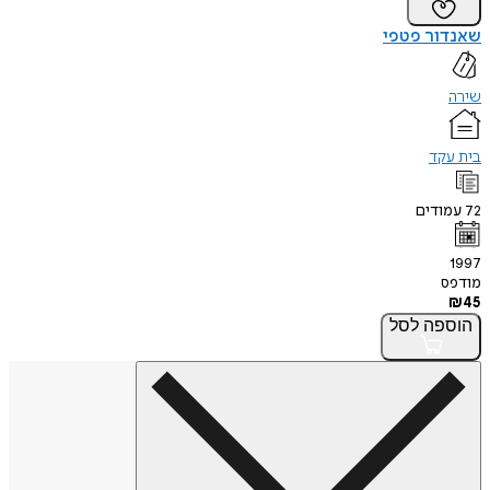
שאנדור פטפי
שירה
בית עקד
72
עמודים
1997
מודפס
₪
45
הוספה
לסל