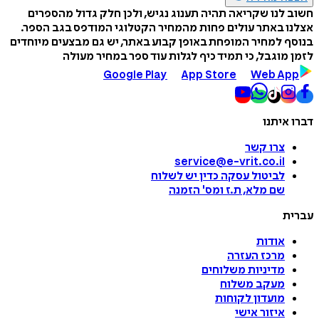
חשוב לנו שקריאה תהיה תענוג נגיש, ולכן חלק גדול מהספרים
אצלנו באתר עולים פחות מהמחיר הקטלוגי המודפס בגב הספר.
בנוסף למחיר המופחת באופן קבוע באתר, יש גם מבצעים מיוחדים
לזמן מוגבל, כי תמיד כיף לגלות עוד ספר במחיר מעולה
Google Play
App Store
Web App
דברו איתנו
צרו קשר
service@e-vrit.co.il
לביטול עסקה
כדין יש לשלוח
שם מלא, ת.ז ומס
'
הזמנה
עברית
אודות
מרכז העזרה
מדיניות משלוחים
מעקב משלוח
מועדון לקוחות
איזור אישי