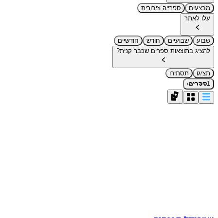
מבצעים
ספרייה ציבורית
עלו לאתר
שבוע
שבועיים
חודש
חודשיים
להציג בתוצאות ספרים שכבר קנית?
תציגו
תסתירו
›
1
ספרים