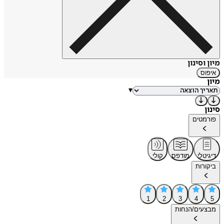
מיון וסינון
איפוס
מיון
▾
סינון
פורמטים
דיגיטלי
מודפס
קולי
ביקורות
1
2
3
4
5
מבצעים/הנחות