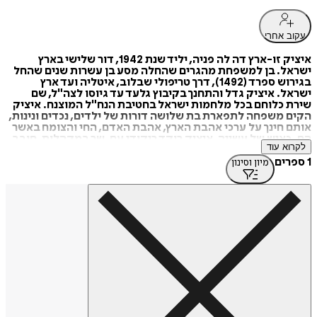
עקוב אחרי
איציק זו-ארץ דה לה פניה, יליד שנת 1942, דור שלישי בארץ
ישראל. בן למשפחת מהגרים שהחלה מסע בן עשרות שנים שהחל
בגירוש ספרד (1492), דרך טריפולי שבלוב, איטליה ועד ארץ
ישראל. איציק גדל והתחנך בקיבוץ גלעד עד גיוסו לצה"ל, שם
שירת כלוחם בכל מלחמות ישראל בחטיבת הנח"ל המוצנח. איציק
הקים משפחה לתפארת בת שלושה דורות של ילדים, נכדים ונינות,
אותם חינך על ערכי אהבת הארץ, אהבת האדם, החי והצומח באשר
הם. כאיש של עשייה, איציק רוקד ריקודי עם, שר במקהלות, חובב
לקרוא עוד
ספרות, מוסיקה ועוסק בהתנדבות למען הזולת במסגרות שונות.
עם אהבתו לארץ כך גם אהבתו לטבע, לנופים ולחוויות שאת חלקן
1 ספרים
מיון וסינון
הוא מתאר בספר השירה הקסום "
שטרודל תפוחים".
.