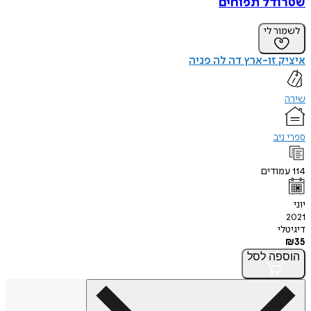
שטרודל תפוחים
לשמור לי
איציק זו-ארץ דה לה פניה
שירה
ספרי ניב
114
עמודים
יוני
2021
דיגיטלי
₪
35
הוספה
לסל