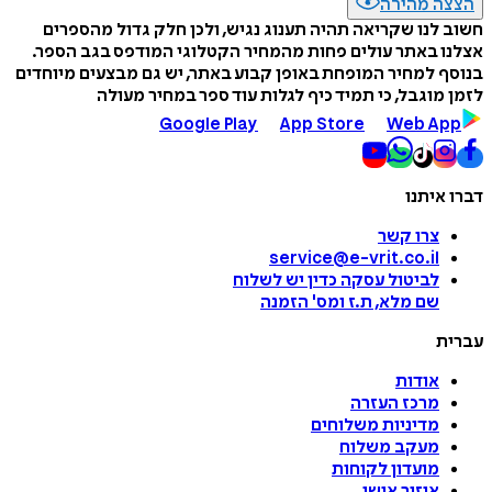
הצצה מהירה
חשוב לנו שקריאה תהיה תענוג נגיש, ולכן חלק גדול מהספרים
אצלנו באתר עולים פחות מהמחיר הקטלוגי המודפס בגב הספר.
בנוסף למחיר המופחת באופן קבוע באתר, יש גם מבצעים מיוחדים
לזמן מוגבל, כי תמיד כיף לגלות עוד ספר במחיר מעולה
Google Play
App Store
Web App
דברו איתנו
צרו קשר
service@e-vrit.co.il
לביטול עסקה
כדין יש לשלוח
שם מלא, ת.ז ומס
'
הזמנה
עברית
אודות
מרכז העזרה
מדיניות משלוחים
מעקב משלוח
מועדון לקוחות
איזור אישי