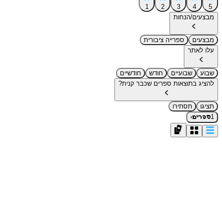
1
2
3
4
5
מבצעים/הנחות
מבצעים
ספרייה ציבורית
עלו לאתר
שבוע
שבועיים
חודש
חודשיים
להציג בתוצאות ספרים שכבר קנית?
תציגו
תסתירו
›
1
ספרים