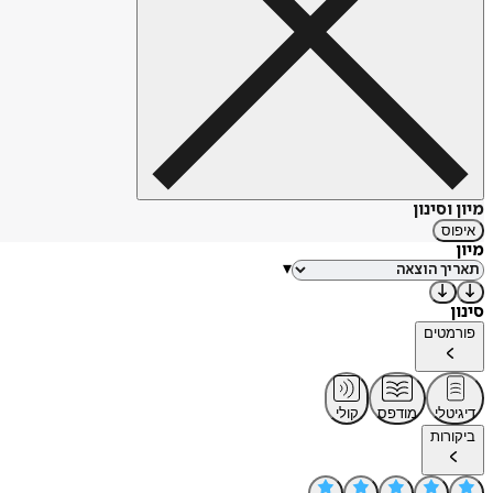
מיון וסינון
איפוס
מיון
▾
סינון
פורמטים
דיגיטלי
מודפס
קולי
ביקורות