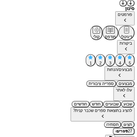
סינון
פורמטים
דיגיטלי
מודפס
קולי
ביקורות
1
2
3
4
5
מבצעים/הנחות
מבצעים
ספרייה ציבורית
עלו לאתר
שבוע
שבועיים
חודש
חודשיים
להציג בתוצאות ספרים שכבר קנית?
תציגו
תסתירו
›
27
ספרים