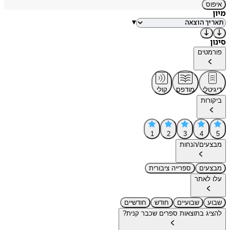
איפוס
מיון
▾
סינון
פורמטים
דיגיטלי
מודפס
קולי
ביקורות
1
2
3
4
5
מבצעים/הנחות
מבצעים
ספרייה ציבורית
עלו לאתר
שבוע
שבועיים
חודש
חודשיים
להציג בתוצאות ספרים שכבר קנית?