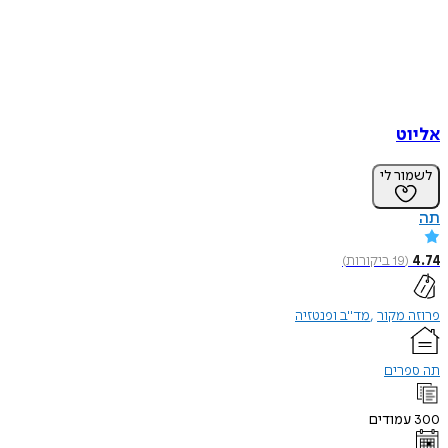
אליוט
לשמור לי
תה
4.74
(
19
ביקורות
)
פרוזה מקור
מד"ב ופנטזיה
תה ספרים
300
עמודים