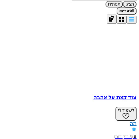
תציגו
תסתירו
›
6
ספרים
עוד קצת על אהבה
לשמור לי
תה
5
(
3
ביקורות
)