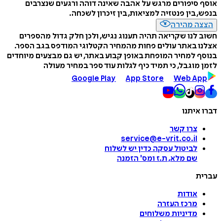
אוסף סיפורים מרגש על אהבה שאינה דוהה ורגעים שנצרבים
בנפש, בין פנטזיה למציאות, בין זיכרון לשכחה.
הצצה מהירה
חשוב לנו שקריאה תהיה תענוג נגיש, ולכן חלק גדול מהספרים
אצלנו באתר עולים פחות מהמחיר הקטלוגי המודפס בגב הספר.
בנוסף למחיר המופחת באופן קבוע באתר, יש גם מבצעים מיוחדים
לזמן מוגבל, כי תמיד כיף לגלות עוד ספר במחיר מעולה
Google Play
App Store
Web App
דברו איתנו
צרו קשר
service@e-vrit.co.il
לביטול עסקה
כדין יש לשלוח
שם מלא, ת.ז ומס
'
הזמנה
עברית
אודות
מרכז העזרה
מדיניות משלוחים