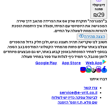
דיגיטלי
מתנה
₪
29
ב"המגרפה" חוקרת שרון אס את הפרידה מהאב דרך שירה
המפגישה את היומיומי עם המיתי, ומגלה איך היתמות הופכת
להורות והמוות לשאלה על החיים.
הצצה מהירה
חשוב לנו שקריאה תהיה תענוג נגיש, ולכן חלק גדול מהספרים
אצלנו באתר עולים פחות מהמחיר הקטלוגי המודפס בגב הספר.
בנוסף למחיר המופחת באופן קבוע באתר, יש גם מבצעים מיוחדים
לזמן מוגבל, כי תמיד כיף לגלות עוד ספר במחיר מעולה
Google Play
App Store
Web App
דברו איתנו
צרו קשר
service@e-vrit.co.il
לביטול עסקה
כדין יש לשלוח
שם מלא, ת.ז ומס
'
הזמנה