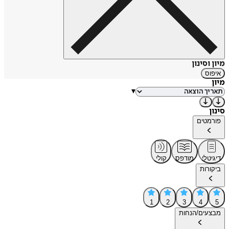
מיון וסינון
איפוס
מיון
▾
סינון
פורמטים
דיגיטלי
מודפס
קולי
ביקורות
1
2
3
4
5
מבצעים/הנחות