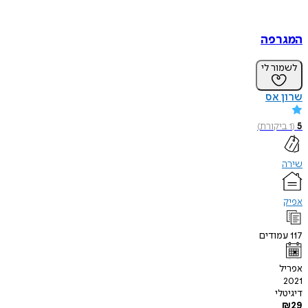
המגרפה
לשמור לי
שרון אס
5
(
1
ביקורת
)
שירה
אפיק
117
עמודים
אפריל
2021
דיגיטלי
₪
29