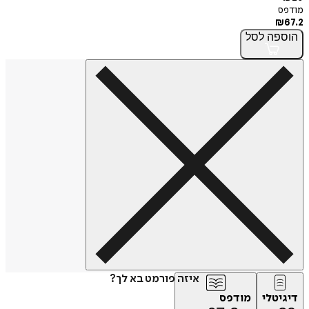
מודפס
₪
67.2
הוספה
לסל
איזה פורמט בא לך?
דיגיטלי
מודפס