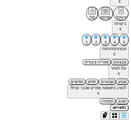
דיגיטלי
מודפס
קולי
ביקורות
1
2
3
4
5
מבצעים/הנחות
מבצעים
ספרייה ציבורית
עלו לאתר
שבוע
שבועיים
חודש
חודשיים
להציג בתוצאות ספרים שכבר קנית?
תציגו
תסתירו
›
1
ספרים