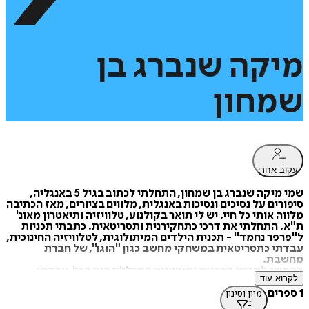
מיקה
שנברג
בן
שמחון
עקוב אחרי
שמי מיקה שנברג בן שמחון, התחלתי לכתוב בגיל 5 באנגליה,
סיפורים על נסיכים ונסיכות באנגלית, מלווים בציורים, מאז הכתיבה
מלווה אותי כל חיי. יש לי תואר בקולנוע, טלוויזיה ותיאטרון מאונ'
ת"א. התחלתי את דרכי כתחקירנית ותסריטאית. כתבתי תכניות
ל"פרפר נחמד" - תכנית הילדים המיתולוגית, לטלוויזיה החינוכית,
עבדתי כתסריטאית במשחקי מחשב כגון "הוגו", של חברת
מחשבת.
בהמשך למדתי ספרנות ומידענות במכללת בית ברל, עבדתי
לקרוא עוד
בספריות שונות, אקדמאיות ועירוניות, ו"חתמתי קבע" בתיכון
מטרו-ווסט. אני כבר 14 שנה בספריה של תיכון מטרו-ווסט ברעננה,
1 ספרים
מיון וסינון
תיכון שהוא ביתי השני.