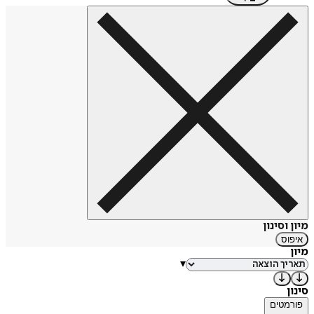
הכתיבה היא תרפיה, ידעתי זאת תמיד, הרבה לפני שהכרתי את
המושג- ביבליותרפיה. כתבתי יומנים כילדה ונערה, שירים
וסיפורים. כתבתי על נושאים שהעסיקו אותי בגילאים שונים. ב-
2013 הוצאתי את ספרי הראשון- ספר הילדים "שפונרא", שאויר ע"י
אימי דרורה שנברג.
מיון וסינון
איפוס
מיון
▾
סינון
פורמטים