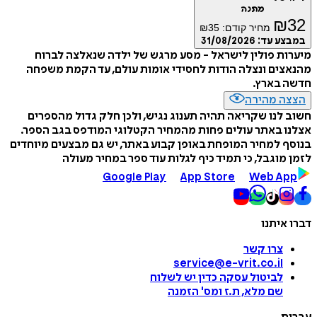
מתנה
₪
32
מחיר קודם:
35
₪
במבצע עד:
31/08/2026
מיערות פולין לישראל - מסע מרגש של ילדה שנאלצה לברוח
מהנאצים ונצלה הודות לחסידי אומות עולם, עד הקמת משפחה
חדשה בארץ.
הצצה מהירה
חשוב לנו שקריאה תהיה תענוג נגיש, ולכן חלק גדול מהספרים
אצלנו באתר עולים פחות מהמחיר הקטלוגי המודפס בגב הספר.
בנוסף למחיר המופחת באופן קבוע באתר, יש גם מבצעים מיוחדים
לזמן מוגבל, כי תמיד כיף לגלות עוד ספר במחיר מעולה
Google Play
App Store
Web App
דברו איתנו
צרו קשר
service@e-vrit.co.il
לביטול עסקה
כדין יש לשלוח
שם מלא, ת.ז ומס
'
הזמנה