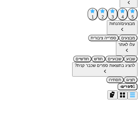
1
2
3
4
5
מבצעים/הנחות
מבצעים
ספרייה ציבורית
עלו לאתר
שבוע
שבועיים
חודש
חודשיים
להציג בתוצאות ספרים שכבר קנית?
תציגו
תסתירו
›
1
ספרים