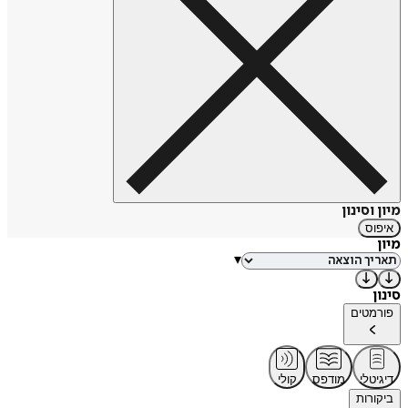
מיון וסינון
איפוס
מיון
▾
סינון
פורמטים
דיגיטלי
מודפס
קולי
ביקורות