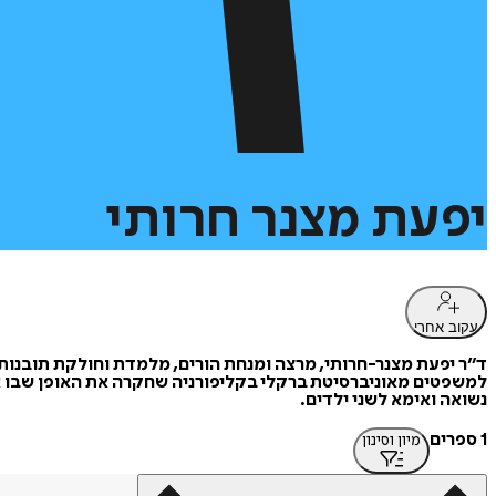
יפעת
מצנר
חרותי
עקוב אחרי
ד״ר יפעת מצנר-חרותי, מרצה ומנחת הורים, מלמדת וחולקת תובנות 
למשפטים מאוניברסיטת ברקלי בקליפורניה שחקרה את האופן שבו 
נשואה ואימא לשני ילדים.
1 ספרים
מיון וסינון