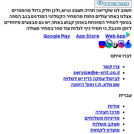
הצצה מהירה
חשוב לנו שקריאה תהיה תענוג נגיש, ולכן חלק גדול מהספרים
אצלנו באתר עולים פחות מהמחיר הקטלוגי המודפס בגב הספר.
בנוסף למחיר המופחת באופן קבוע באתר, יש גם מבצעים מיוחדים
לזמן מוגבל, כי תמיד כיף לגלות עוד ספר במחיר מעולה
Google Play
App Store
Web App
דברו איתנו
צרו קשר
service@e-vrit.co.il
לביטול עסקה
כדין יש לשלוח
שם מלא, ת.ז ומס
'
הזמנה
עברית
אודות
מרכז העזרה
מדיניות משלוחים
מעקב משלוח
מועדון לקוחות