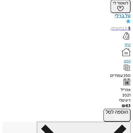
לשמור לי
טל ברלי
5
(
1
ביקורת
)
עיון
גמא
250
עמודים
אפריל
2021
דיגיטלי
₪
63
הוספה
לסל