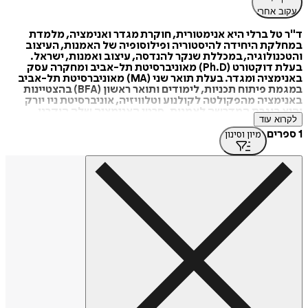
עקוב אחרי
ד"ר טל ברלי היא אנימטורית, חוקרת מגדר ואנימציה, מלמדת
במחלקת היחידה להיסטוריה ופילוסופיה של האמנות, העיצוב
והטכנולוגיה, במכללת שנקר להנדסה, עיצוב ואמנות, ישראל.
בעלת דוקטורט (Ph.D) מאוניברסיטת תל-אביב ומחקרה עסק
באנימציה ומגדר. בעלת תואר שני (MA) מאוניברסיטת תל-אביב
במגמת פיתוח תכניות, לימודים ותואר ראשון (BFA) בהצטיינות
באנימציה מהפקולטה לקולנוע וטלוויזיה, אוניברסיטת ניו יורק
והיא בוגרת המדרשה לאמנות. סרטי האנימציה שלה הוקרנו
לקרוא עוד
בפסטיבלים בארץ ובעולם. בנוסף, יצרה סרטים לרחוב סומסום,
לטלוויזיה הישראלית ועבור אולימפיאדת לוס-אנג'לס. עבודותיה
1 ספרים
מיון וסינון
של ברלי הוצגו במספר תערוכות קבוצתיות וזיכו אותה ומגוון
פרסים ומלגות. לצד עשייתה האמנותית ומחקריה האקדמיים,
כיהנה כיו"ר איגוד האנימציה הישראלי (ASIFA) ושמשה כשופטת
בפסטיבלים לקולנוע.