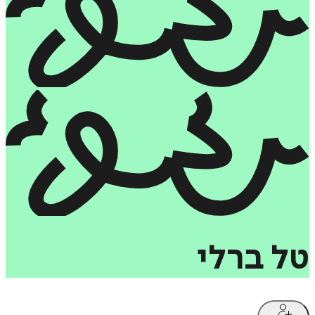
טל
ברלי