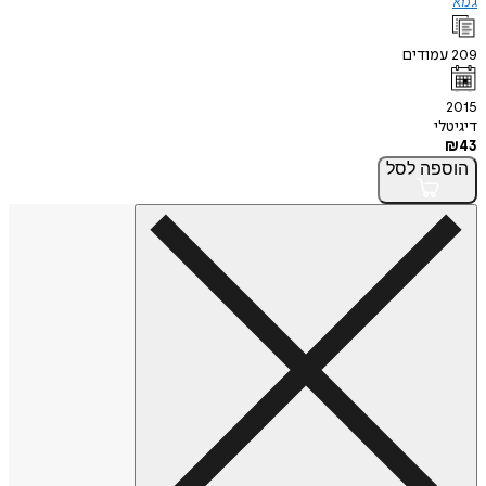
גמא
209
עמודים
2015
דיגיטלי
₪
43
הוספה
לסל