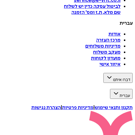
service@e-vrit.co.il
לביטול עסקה
כדין יש לשלוח
שם מלא, ת.ז ומס
'
הזמנה
עברית
אודות
מרכז העזרה
מדיניות משלוחים
מעקב משלוח
מועדון לקוחות
איזור אישי
דברו איתנו
עברית
תקנון ותנאי שימוש
|
מדיניות פרטיות
|
הצהרת נגישות