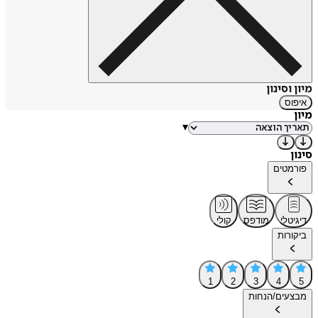
מיון וסינון
איפוס
מיון
▾
סינון
פורמטים
דיגיטלי
מודפס
קולי
ביקורות
1
2
3
4
5
מבצעים/הנחות