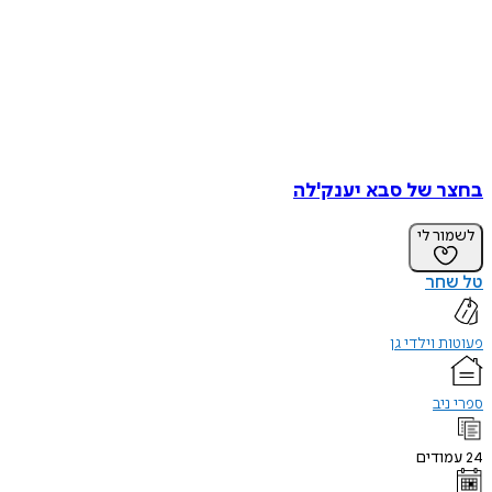
בחצר של סבא יענק'לה
לשמור לי
טל שחר
פעוטות וילדי גן
ספרי ניב
24
עמודים