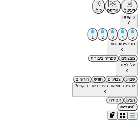
דיגיטלי
מודפס
קולי
ביקורות
1
2
3
4
5
מבצעים/הנחות
מבצעים
ספרייה ציבורית
עלו לאתר
שבוע
שבועיים
חודש
חודשיים
להציג בתוצאות ספרים שכבר קנית?
תציגו
תסתירו
›
1
ספרים