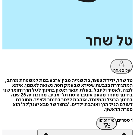
טל
שחר
עקוב אחרי
טל שחר, ילידת 1966, בת שנייה מבין ארבע בנות למשפחת מרחב,
המתגוררת בגבעת שפירא שבעמק חפר. נשואה לאמנון, אימא
לנגה, לאמיר וליובל. בעלת תואר ראשון בחינוך לגיל הרך ותואר שני
בחינוך מיוחד מטעם אוניברסיטת תל-אביב. מחנכת זה 25 שנה
בחינוך הרגיל והמיוחד. אוהבת ליצור בחומר ולצייר. מחוברת
לעולם הגיל הרך ואוהבת ילדים. 'בחצר של סבא יענק'לה' הוא
ספרה הראשון.
1 ספרים
מיון וסינון