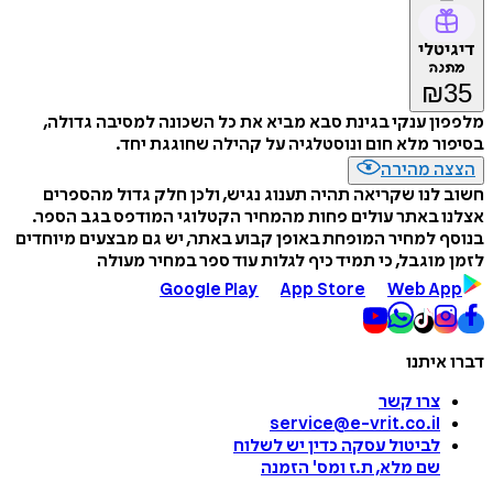
דיגיטלי
מתנה
₪
35
מלפפון ענקי בגינת סבא מביא את כל השכונה למסיבה גדולה,
בסיפור מלא חום ונוסטלגיה על קהילה שחוגגת יחד.
הצצה מהירה
חשוב לנו שקריאה תהיה תענוג נגיש, ולכן חלק גדול מהספרים
אצלנו באתר עולים פחות מהמחיר הקטלוגי המודפס בגב הספר.
בנוסף למחיר המופחת באופן קבוע באתר, יש גם מבצעים מיוחדים
לזמן מוגבל, כי תמיד כיף לגלות עוד ספר במחיר מעולה
Google Play
App Store
Web App
דברו איתנו
צרו קשר
service@e-vrit.co.il
לביטול עסקה
כדין יש לשלוח
שם מלא, ת.ז ומס
'
הזמנה