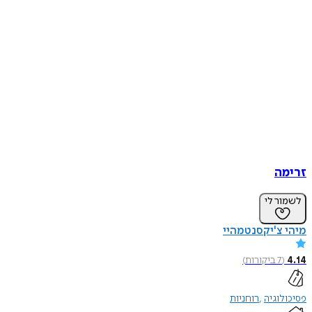
זרימה
לשמור לי
מיהי צ'יקסנטמהיי
4.14
(
7
ביקורות
)
פסיכולוגיה
רוחניות