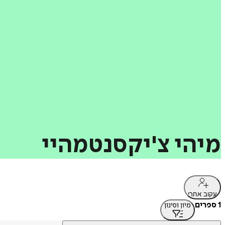
מיהי
צ'יקסנטמהיי
עקוב אחרי
1 ספרים
מיון וסינון