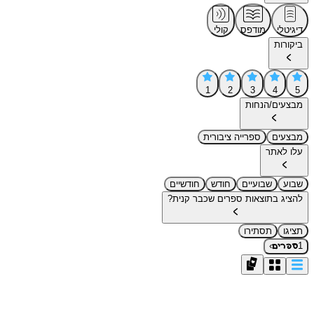
דיגיטלי
מודפס
קולי
ביקורות
1
2
3
4
5
מבצעים/הנחות
מבצעים
ספרייה ציבורית
עלו לאתר
שבוע
שבועיים
חודש
חודשיים
להציג בתוצאות ספרים שכבר קנית?
תציגו
תסתירו
›
1
ספרים