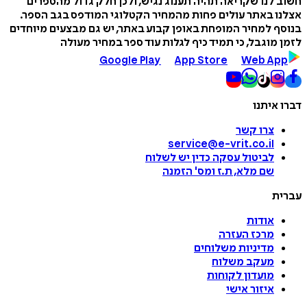
חשוב לנו שקריאה תהיה תענוג נגיש, ולכן חלק גדול מהספרים
אצלנו באתר עולים פחות מהמחיר הקטלוגי המודפס בגב הספר.
בנוסף למחיר המופחת באופן קבוע באתר, יש גם מבצעים מיוחדים
לזמן מוגבל, כי תמיד כיף לגלות עוד ספר במחיר מעולה
Google Play
App Store
Web App
דברו איתנו
צרו קשר
service@e-vrit.co.il
לביטול עסקה
כדין יש לשלוח
שם מלא, ת.ז ומס
'
הזמנה
עברית
אודות
מרכז העזרה
מדיניות משלוחים
מעקב משלוח
מועדון לקוחות
איזור אישי