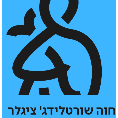
חוה
שורטלידג'
ציגלר