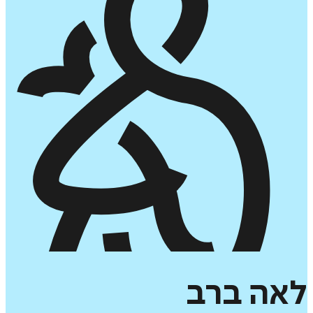
לאה
ברב