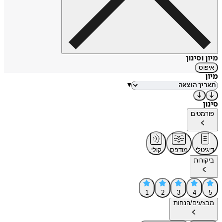
מיון וסינון
איפוס
מיון
▾
סינון
פורמטים
דיגיטלי
מודפס
קולי
ביקורות
1
2
3
4
5
מבצעים/הנחות