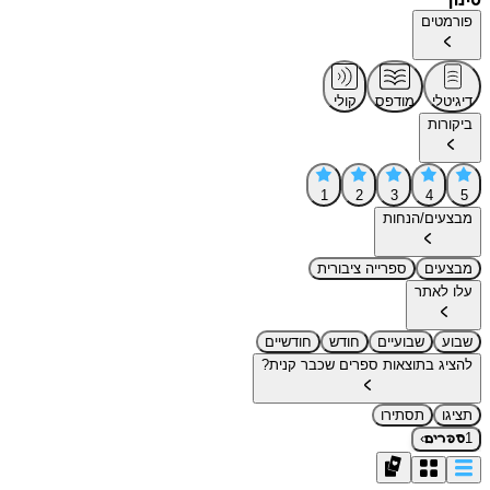
סינון
פורמטים
דיגיטלי
מודפס
קולי
ביקורות
1
2
3
4
5
מבצעים/הנחות
מבצעים
ספרייה ציבורית
עלו לאתר
שבוע
שבועיים
חודש
חודשיים
להציג בתוצאות ספרים שכבר קנית?
תציגו
תסתירו
›
1
ספרים