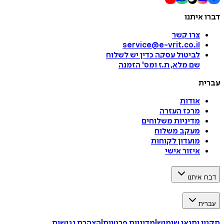
דברו איתנו
צרו קשר
service@e-vrit.co.il
לביטול עסקה
כדין יש לשלוח
שם מלא, ת.ז ומס
'
הזמנה
עברית
אודות
מרכז העזרה
מדיניות משלוחים
מעקב משלוח
מועדון לקוחות
איזור אישי
דברו איתנו
עברית
תקנון ותנאי שימוש
|
מדיניות פרטיות
|
הצהרת נגישות