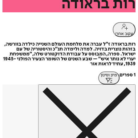
רות
בראודה
עקוב אחרי
רות בראודה ז"ל עברה את מלחמת העולם השנייה כילדה בוורשה,
בזהות נוצרית בדויה. למדה ולימדה תנ"כ והיסטוריה של עם
ישראל. ספרה, המבוסס על עבודת הדוקטורט שלה, "ממשפחת
יערי לא נותר איש" – שבע השנים של השומר הצעיר הפולני 1945-
1939, עתיד לראות אור
1 ספרים
מיון וסינון