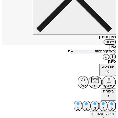
מיון וסינון
איפוס
מיון
▾
סינון
פורמטים
דיגיטלי
מודפס
קולי
ביקורות
1
2
3
4
5
מבצעים/הנחות