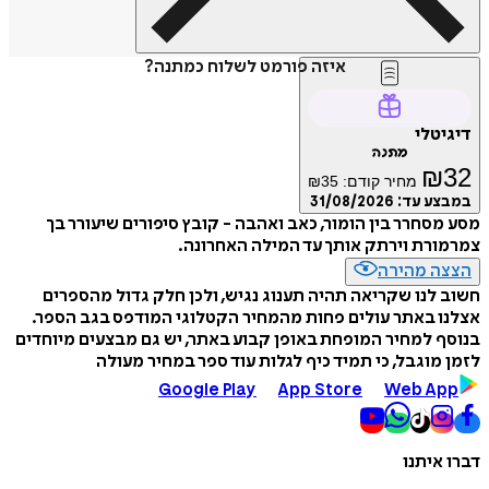
איזה פורמט לשלוח כמתנה?
דיגיטלי
מתנה
₪
32
מחיר קודם:
35
₪
במבצע עד:
31/08/2026
מסע מסחרר בין הומור, כאב ואהבה - קובץ סיפורים שיעורר בך
צמרמורת וירתק אותך עד המילה האחרונה.
הצצה מהירה
חשוב לנו שקריאה תהיה תענוג נגיש, ולכן חלק גדול מהספרים
אצלנו באתר עולים פחות מהמחיר הקטלוגי המודפס בגב הספר.
בנוסף למחיר המופחת באופן קבוע באתר, יש גם מבצעים מיוחדים
לזמן מוגבל, כי תמיד כיף לגלות עוד ספר במחיר מעולה
Google Play
App Store
Web App
דברו איתנו