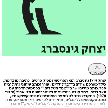
יצחק
גינסברג
עקוב אחרי
יצחק (יוץ) גינסברג הוא תסריטאי ומפיק סרטים. כתיבה מוקדמת,
כילד מפרסם שירים ב"דבר לילדים", עורך וכותב עיתוני כיתה ובית
ספר, כותב מילים ושר ב""צמד השלדים"" בפנימית הדסים עם
יואל לרנר. למד קולנוע וטלוויזיה באוניברסיטת תל-אביב (1976־
1979). במקביל כתב לטלוויזיה החינוכית לתכנית קישקשתא,
כותב טקטסטים לג'ינגלים, תחקירים לסרטים דוקומנטרים, ועוד.
לאחר לימודיו הקים חברה להפקת ג'ינגלים ("גימיק") וחברה
להפקת סרטי פרסומית ("חלום הפקות"). ב-1993 הקים את חברת