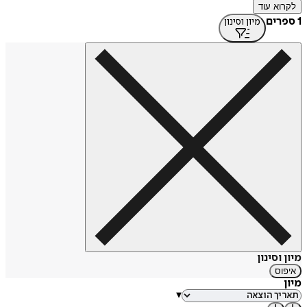
לקרוא עוד
Dream Entertainment בהוליווד (יחד עם אהוד בלייברג). בשנים
האחרונות הוא גר ומפיק בלוס אנג'לס.
1 ספרים
מיון וסינון
מקור: לקסיקון הספרות העברית החדשה
https://tinyurl.com/5n754b6d
מיון וסינון
איפוס
מיון
▾