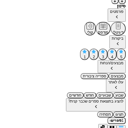
סינון
פורמטים
דיגיטלי
מודפס
קולי
ביקורות
1
2
3
4
5
מבצעים/הנחות
מבצעים
ספרייה ציבורית
עלו לאתר
שבוע
שבועיים
חודש
חודשיים
להציג בתוצאות ספרים שכבר קנית?
תציגו
תסתירו
›
1
ספרים