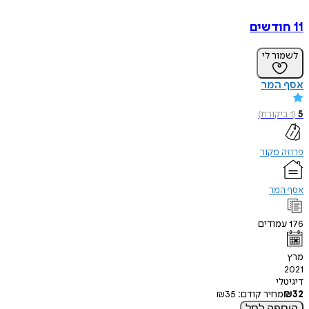
11 חודשים
לשמור לי
אסף המר
5
(
1
ביקורת
)
פרוזה מקור
אסף המר
176
עמודים
מרץ
2021
דיגיטלי
32
₪
מחיר קודם:
35
₪
הוספה
לסל