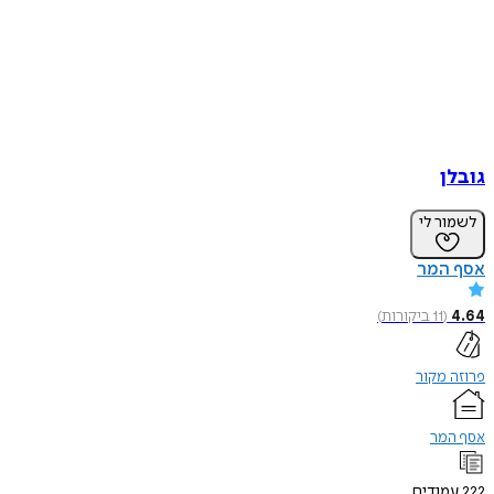
גובלן
לשמור לי
אסף המר
4.64
(
11
ביקורות
)
פרוזה מקור
אסף המר
222
עמודים