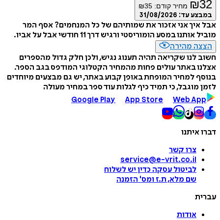
₪
32
מחיר קודם:
35
₪
במבצע עד:
31/08/2026
אבל איך אני אזכור את שמותיהם של כל המנחמים? אסף המר
מוביל אותנו במסע הומוריסטי ורגיש דרך 11 חודשי אבל על אביו.
הצצה מהירה
חשוב לנו שקריאה תהיה תענוג נגיש, ולכן חלק גדול מהספרים
אצלנו באתר עולים פחות מהמחיר הקטלוגי המודפס בגב הספר.
בנוסף למחיר המופחת באופן קבוע באתר, יש גם מבצעים מיוחדים
לזמן מוגבל, כי תמיד כיף לגלות עוד ספר במחיר מעולה
Google Play
App Store
Web App
דברו איתנו
צרו קשר
service@e-vrit.co.il
לביטול עסקה
כדין יש לשלוח
שם מלא, ת.ז ומס
'
הזמנה
עברית
אודות