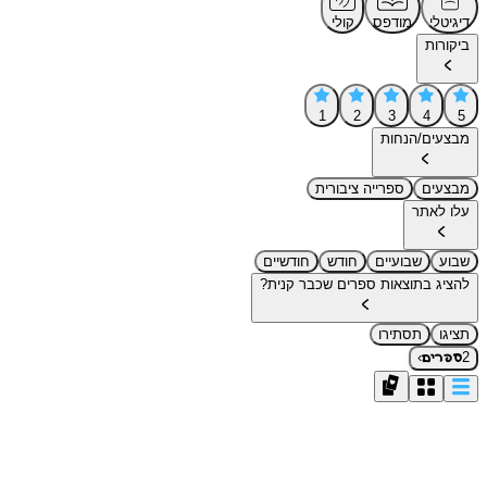
דיגיטלי
מודפס
קולי
ביקורות
1
2
3
4
5
מבצעים/הנחות
מבצעים
ספרייה ציבורית
עלו לאתר
שבוע
שבועיים
חודש
חודשיים
להציג בתוצאות ספרים שכבר קנית?
תציגו
תסתירו
›
2
ספרים