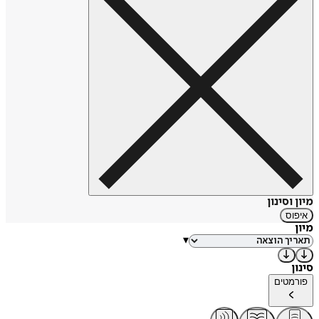
מיון וסינון
איפוס
מיון
▾
סינון
פורמטים