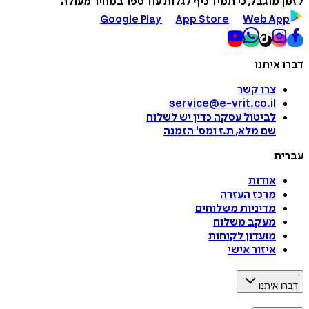
לזמן מוגבל, כי תמיד כיף לגלות עוד ספר במחיר מעולה
Google Play
App Store
Web App
דברו איתנו
צרו קשר
service@e-vrit.co.il
לביטול עסקה
כדין יש לשלוח
שם מלא, ת.ז ומס
'
הזמנה
עברית
אודות
מרכז העזרה
מדיניות משלוחים
מעקב משלוח
מועדון לקוחות
איזור אישי
דברו איתנו