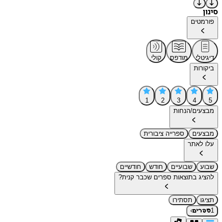
סינון
פורמטים
דיגיטלי
מודפס
קולי
ביקורות
1
2
3
4
5
מבצעים/הנחות
מבצעים
ספרייה ציבורית
עלו לאתר
שבוע
שבועיים
חודש
חודשיים
להציג בתוצאות ספרים שכבר קנית?
תציגו
תסתירו
›
1
ספרים