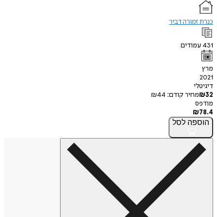
כנרת זמורה דביר
431
עמודים
מרץ
2021
דיגיטלי
32
₪
מחיר קודם:
44
₪
מודפס
₪
78.4
הוספה
לסל