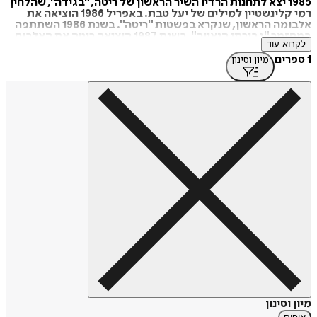
1985 יצא לתחנות הרדיו השיר הראשון של ריטה, "בגידה", שהלחין
רמי קלינשטיין למילים של יעל טבת. באפריל 1986 הוציאה את
אלבומה הראשון, שנקרא בפשטות "ריטה". בשנת 1986 השתתפה
במחזמר "גבירתי הנאווה". בשנת 1987 הוציאה ריטה את האלבום
לקרוא עוד
Breaking Those Walls. במרץ 1988 הוציאה את אלבומה העברי
השני, "ימי התום". בשנת 1989 השתתפה בסרט הקולנוע "אלף
1 ספרים
מיון וסינון
נשותיו של נפתלי סימן טוב". ריטה נשלחה לייצג את ישראל
באירוויזיון 1990 שנערכה ביוגוסלביה, עם השיר "שרה ברחובות"
שהלחין רמי קלינשטיין למילים של צרויה להב. בשנת 1992
השתתפה ריטה בהצגה "אילוף הסוררת". בסוף שנת 1994, שש
שנים לאחר אלבומה הקודם, חזרה ריטה עם אלבומה השלישי,
"אהבה גדולה". בשנת 1995 השתתפה ריטה בדיבוב סרט
האנימציה "פוקהונטס".
בשנת 1999 הוציאה ריטה אלבום כפול בשם "תפתח חלון". בשנת
1999 הוקרן בערוץ 2 סרט תעודי על חייה של ריטה, "חודאדד -
סיפורה של ריטה". בשנת 2000 הוציאה ריטה את אלבומה השני
באנגלית, "Time for Peace". במרץ 2003 הוציאה ריטה את
האלבום "חמצן". בינואר 2008 הוציאה ריטה את האלבום "רמזים",
בהפקתו המוזיקלית של עברי לידר.
ביולי 2008 במסגרת תוכנית סיום העונה של חדשות הבידור Y
בעשר, הוכתרה ריטה כאשת השנה בעקבות ההצלחה הגדולה
והשינוי בחייה האישיים והמוזיקליים. בסוף אותה שנה נבחרה ריטה
לזמרת השנה בארבעה מצעדי תחנות רדיו שונים. כמו כן, פורסם כי
"רמזים" הוא האלבום הנמכר ביותר בישראל בשנת 2008 ושהיא
האמן המושמע ביותר ברדיו בישראל בשנת תשס"ח.
מיון וסינון