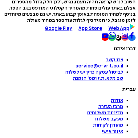
חשוב לנו שקריאה תהיה תענוג נגיש, ולכן חלק גדול מהספרים
אצלנו באתר עולים פחות מהמחיר הקטלוגי המודפס בגב הספר.
בנוסף למחיר המופחת באופן קבוע באתר, יש גם מבצעים מיוחדים
לזמן מוגבל, כי תמיד כיף לגלות עוד ספר במחיר מעולה
Google Play
App Store
Web App
דברו איתנו
צרו קשר
service@e-vrit.co.il
לביטול עסקה
כדין יש לשלוח
שם מלא, ת.ז ומס
'
הזמנה
עברית
אודות
מרכז העזרה
מדיניות משלוחים
מעקב משלוח
מועדון לקוחות
איזור אישי