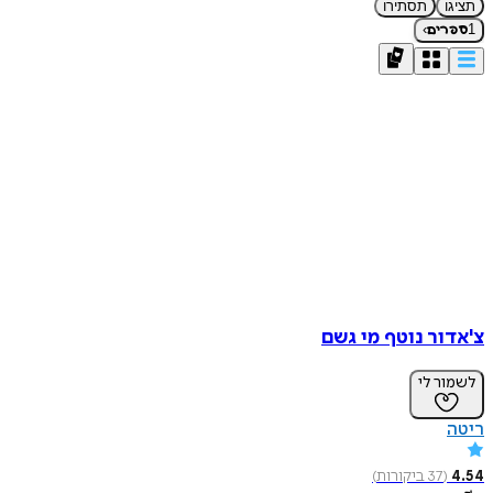
תציגו
תסתירו
›
1
ספרים
צ'אדור נוטף מי גשם
לשמור לי
ריטה
4.54
(
37
ביקורות
)