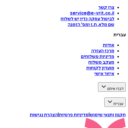
צרו קשר
service@e-vrit.co.il
לביטול עסקה
כדין יש לשלוח
שם מלא, ת.ז ומס
'
הזמנה
עברית
אודות
מרכז העזרה
מדיניות משלוחים
מעקב משלוח
מועדון לקוחות
איזור אישי
דברו איתנו
עברית
תקנון ותנאי שימוש
|
מדיניות פרטיות
|
הצהרת נגישות