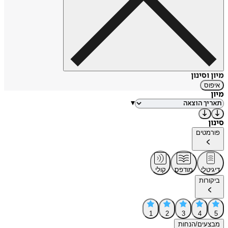
מיון וסינון
איפוס
מיון
▾
סינון
פורמטים
דיגיטלי
מודפס
קולי
ביקורות
1
2
3
4
5
מבצעים/הנחות