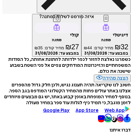
איזה פורמט לשלוח כמתנה?
דיגיטלי
קולי
מתנה
מתנה
₪
27
₪
32
מחיר קודם:
44
₪
מחיר קודם:
35
₪
במבצע עד:
31/08/2026
במבצע עד:
31/08/2026
כשמרגו נאלצת לחזור לכפר ילדותה לחתונת אחותה, כל הסודות
המשפחתיים והזיכרונות המודחקים צפים אל פני השטח בשבוע
שישנה את כולם.
הצצה מהירה
חשוב לנו שקריאה תהיה תענוג נגיש, ולכן חלק גדול מהספרים
אצלנו באתר עולים פחות מהמחיר הקטלוגי המודפס בגב הספר.
בנוסף למחיר המופחת באופן קבוע באתר, יש גם מבצעים מיוחדים
לזמן מוגבל, כי תמיד כיף לגלות עוד ספר במחיר מעולה
Google Play
App Store
Web App
דברו איתנו