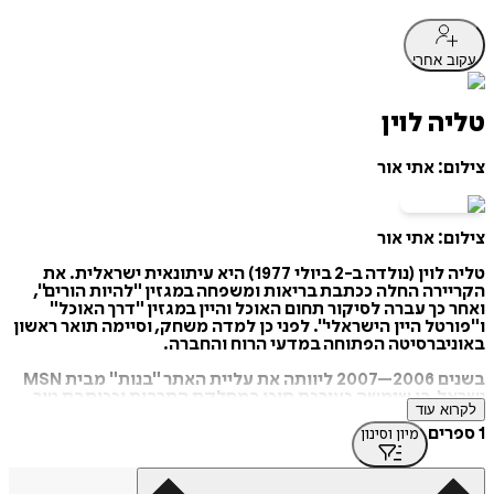
עקוב אחרי
טליה לוין
צילום: אתי אור
צילום: אתי אור
טליה לוין (נולדה ב-2 ביולי 1977) היא עיתונאית ישראלית. את
הקריירה החלה ככתבת בריאות ומשפחה במגזין "להיות הורים",
ואחר כך עברה לסיקור תחום האוכל והיין במגזין "דרך האוכל"
ו"פורטל היין הישראלי". לפני כן למדה משחק, וסיימה תואר ראשון
באוניברסיטה הפתוחה במדעי הרוח והחברה.
בשנים 2006–2007 ליוותה את עליית האתר "בנות" מבית MSN
ישראל, בו שימשה כעורכת תוכן במחלקת התרבות וככותבת טור
לקרוא עוד
אישי.
1 ספרים
מיון וסינון
בסוף שנת 2012 עם הקמתו של עיתון "סופהשבוע", לימים מעריב
השבוע, הצטרפה לנבחרת הכותבים של העיתון, בטור אישי
המתפרסם בכל יום שישי, וככתבת המגזין הקבועה של המוסף.