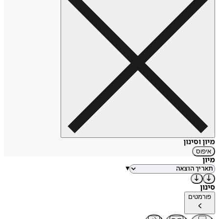
החל מ-2019 היא משמשת גם ככתבת מגזין בעיתון ג'רוזלם פוסט.
בשנת 2017 שימשה כמנחה אורחת בתוכנית "אי זוגי" עם ניר
קיפניס ברדיו תל אביב.
ב-2021 יצא ספר הביכורים שלה, רומן רומנטי בשם "מבוכים", אותו
הוציאה בהוצאה עצמית.
מקור:
ויקיפדיה
מיון וסינון
איפוס
מיון
▾
סינון
פורמטים