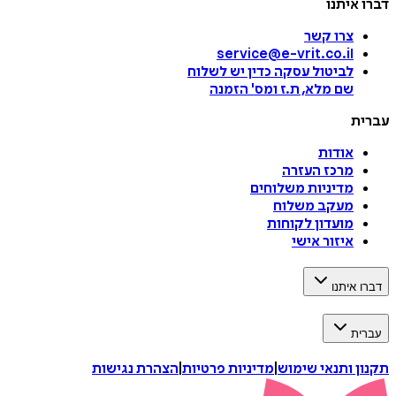
דברו איתנו
צרו קשר
service@e-vrit.co.il
לביטול עסקה
כדין יש לשלוח
שם מלא, ת.ז ומס
'
הזמנה
עברית
אודות
מרכז העזרה
מדיניות משלוחים
מעקב משלוח
מועדון לקוחות
איזור אישי
דברו איתנו
עברית
תקנון ותנאי שימוש
|
מדיניות פרטיות
|
הצהרת נגישות