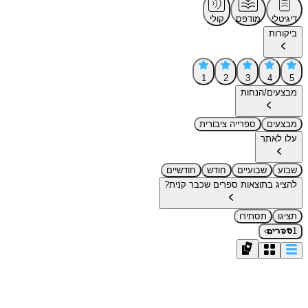
דיגיטלי
מודפס
קולי
ביקורות
1
2
3
4
5
מבצעים/הנחות
מבצעים
ספרייה ציבורית
עלו לאתר
שבוע
שבועיים
חודש
חודשיים
להציג בתוצאות ספרים שכבר קנית?
תציגו
תסתירו
›
1
ספרים