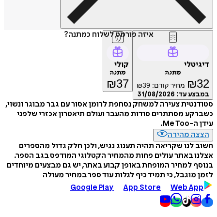
איזה פורמט לשלוח כמתנה?
דיגיטלי
קולי
מתנה
מתנה
₪
37
₪
32
מחיר קודם:
39
₪
במבצע עד:
31/08/2026
סטודנטית צעירה למשחק נסחפת לרומן אסור עם גבר מבוגר ונשוי,
כשברקע מסתתרים סודות מהעבר ועולם תיאטרון אכזרי שלפני
עידן ה-Me Too.
הצצה מהירה
חשוב לנו שקריאה תהיה תענוג נגיש, ולכן חלק גדול מהספרים
אצלנו באתר עולים פחות מהמחיר הקטלוגי המודפס בגב הספר.
בנוסף למחיר המופחת באופן קבוע באתר, יש גם מבצעים מיוחדים
לזמן מוגבל, כי תמיד כיף לגלות עוד ספר במחיר מעולה
Google Play
App Store
Web App