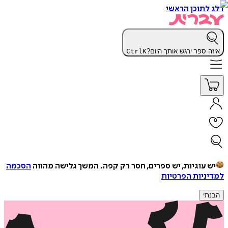
דלג לתוכן הראשי
איזה ספר ירגש אותך היום?
K
Ctrl
יש עוגיות, יש ספרים, חסר רק קפה.
המשך גלישה מהווה
הסכמה
למדיניות הפרטיות
הבנתי