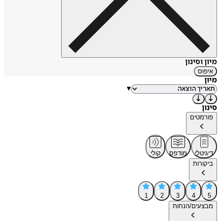
מיון וסינון
איפוס
מיון
▾
סינון
פורמטים
דיגיטלי
מודפס
קולי
ביקורות
1
2
3
4
5
מבצעים/הנחות