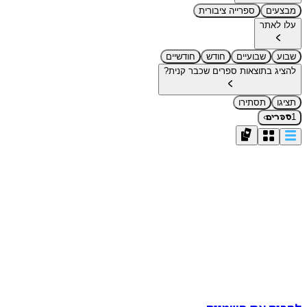
מבצעים
ספרייה ציבורית
עלו לאתר
שבוע
שבועיים
חודש
חודשיים
להציג בתוצאות ספרים שכבר קנית?
תציגו
תסתירו
›
1
ספרים