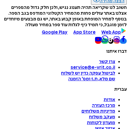
הצצה מהירה
חשוב לנו שקריאה תהיה תענוג נגיש, ולכן חלק גדול מהספרים
אצלנו באתר עולים פחות מהמחיר הקטלוגי המודפס בגב הספר.
בנוסף למחיר המופחת באופן קבוע באתר, יש גם מבצעים מיוחדים
לזמן מוגבל, כי תמיד כיף לגלות עוד ספר במחיר מעולה
Google Play
App Store
Web App
דברו איתנו
צרו קשר
service@e-vrit.co.il
לביטול עסקה
כדין יש לשלוח
שם מלא, ת.ז ומס
'
הזמנה
עברית
אודות
מרכז העזרה
מדיניות משלוחים
מעקב משלוח
מועדון לקוחות
איזור אישי